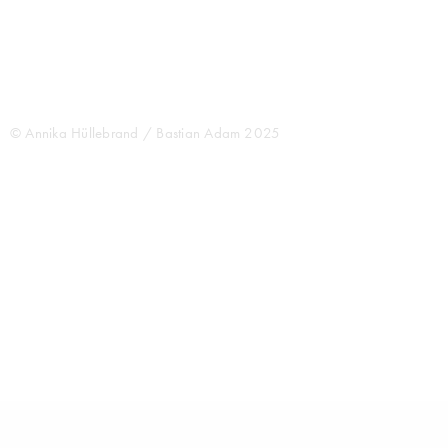
© Annika Hüllebrand / Bastian Adam 2025
CREATIVE CONCEPTS FOR THE AGE OF AI