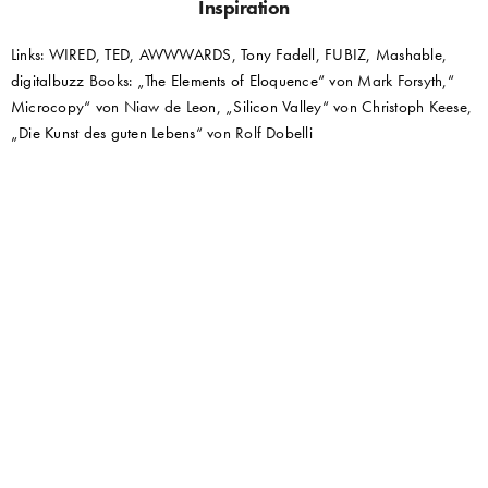
Inspiration
Links:
WIRED
,
TED
,
AWWWARDS,
Tony Fadell
,
FUBIZ,
Mashable
,
digitalbuzz
Books: „
The Elements of Eloquence
“ von Mark Forsyth,“
Microcopy
“ von Niaw de Leon, „
Silicon Valley
“ von Christoph Keese,
„
Die Kunst des guten Lebens
“ von Rolf Dobelli